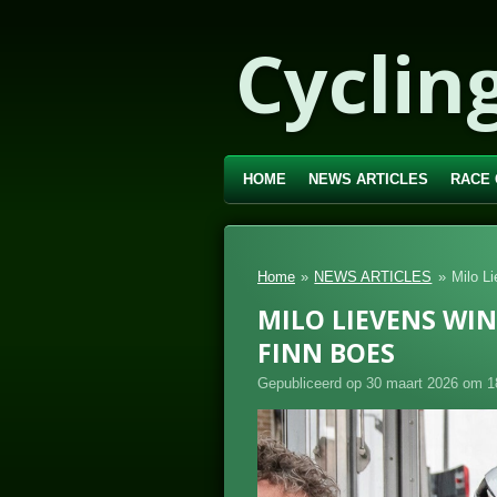
Ga
Cyclin
direct
naar
de
hoofdinhoud
HOME
NEWS ARTICLES
RACE
Home
»
NEWS ARTICLES
»
Milo L
MILO LIEVENS WI
FINN BOES
Gepubliceerd op 30 maart 2026 om 1