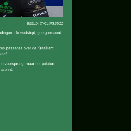
BEELD: CYCLINGBUZZ
lingen. De wedstrijd, georganiseerd
 zes passages over de Kraaikant
leef.
ne voorsprong, maar het peloton
asprint.