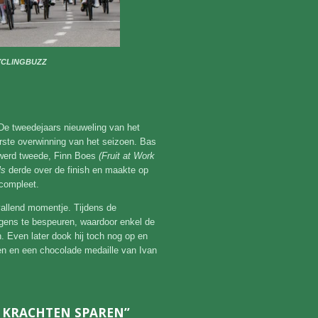
YCLINGBUZZ
De tweedejaars nieuweling van het
rste overwinning van het seizoen. Bas
erd tweede, Finn Boes
(Fruit at Work
ls
derde over de finish en maakte op
compleet.
vallend momentje. Tijdens de
ens te bespeuren, waardoor enkel de
. Even later dook hij toch nog op en
men en een chocolade medaille van Ivan
N KRACHTEN SPAREN”