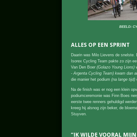
BEELD: C
ALLES OP EEN SPRINT
Daarin was Milo Lievens de snelste. 
Isorex Cycling Team pakte zo zijn ee
Van Den Boer
(Golazo Young Lions)
w
- Argenta Cycling Team) kwam dan a
die manier het podium
(na lange tijd)
Na de finish was er nog een klein op
podiumceremonie was Finn Boes nerg
eerste twee renners gehuldigd werden
kreeg hij alsnog zijn beker, de bloe
Stuyven.
“IK WILDE VOORAL MIJ