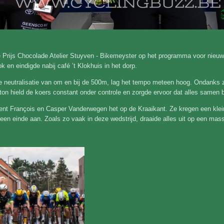
 Prijs Chocolade Atelier Stuyven - Bikemeyster op het programma voor nieuwe
k en eindigde nabij café ’t Klokhuis in het dorp.
de neutralisatie van om en bij de 500m, lag het tempo meteen hoog. Ondanks
on hield de koers constant onder controle en zorgde ervoor dat alles samen b
Bent François en Casper Vanderwegen het op de Kraaikant. Ze kregen een klei
en einde aan. Zoals zo vaak in deze wedstrijd, draaide alles uit op een mass