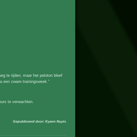
g te rijden, maar het peloton bleef
 na een zware trainingsweek.”
cours te verwachten.
Gepubliceerd door: Kyann Nuyts