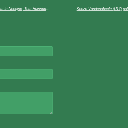
Ferre Hulsmans wint zware klimkoers in Neerijse, Tom Huissoon terug tweede, Lars Peeters word derde.