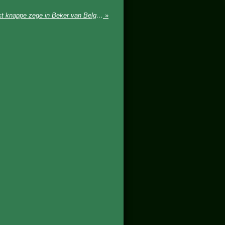
Kenzo Vandenabeele (U17) pakt knappe zege in Beker van België te Moeskroen
»