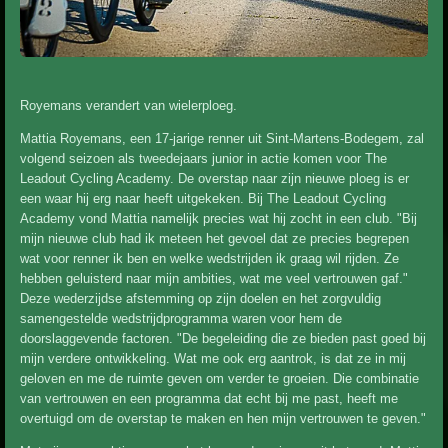
Royemans verandert van wielerploeg.
Mattia Royemans, een 17-jarige renner uit Sint-Martens-Bodegem, zal
volgend seizoen als tweedejaars junior in actie komen voor The
Leadout Cycling Academy. De overstap naar zijn nieuwe ploeg is er
een waar hij erg naar heeft uitgekeken. Bij The Leadout Cycling
Academy vond Mattia namelijk precies wat hij zocht in een club. "Bij
mijn nieuwe club had ik meteen het gevoel dat ze precies begrepen
wat voor renner ik ben en welke wedstrijden ik graag wil rijden.
Ze
hebben geluisterd naar mijn ambities, wat me veel vertrouwen gaf."
Deze wederzijdse afstemming op zijn doelen en het zorgvuldig
samengestelde wedstrijdprogramma waren voor hem de
doorslaggevende factoren. "De begeleiding die ze bieden past goed bij
mijn verdere ontwikkeling. Wat me ook erg aantrok, is dat ze in mij
geloven en me de ruimte geven om verder te groeien. Die combinatie
van vertrouwen en een programma dat echt bij me past, heeft me
overtuigd om de overstap te maken en hen mijn vertrouwen te geven."