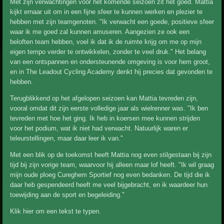
Met zijn verwachtingen voor het komende seizoen zit het goed. Mattia
kijkt ernaar uit om in een fijne sfeer te kunnen werken en plezier te
hebben met zijn teamgenoten. "Ik verwacht een goede, positieve sfeer
waar ik me goed zal kunnen amuseren. Aangezien ze ook een
beloften team hebben, voel ik dat ik de ruimte krijg om me op mijn
eigen tempo verder te ontwikkelen, zonder te veel druk." Het belang
van een ontspannen en ondersteunende omgeving is voor hem groot,
en in The Leadout Cycling Academy denkt hij precies dat gevonden te
hebben.
Terugblikkend op het afgelopen seizoen kan Mattia tevreden zijn,
vooral omdat dit zijn eerste volledige jaar als wielrenner was. "Ik ben
tevreden met hoe het ging. Ik heb in koersen mee kunnen strijden
voor het podium, wat ik niet had verwacht. Natuurlijk waren er
teleurstellingen, maar daar leer ik van."
Met een blik op de toekomst heeft Mattia nog even stilgestaan bij zijn
tijd bij zijn vorige team, waarvoor hij alleen maar lof heeft. "Ik wil graag
mijn oude ploeg Cureghem Sportief nog even bedanken. De tijd die ik
daar heb gespendeerd heeft me veel bijgebracht, en ik waardeer hun
toewijding aan de sport en begeleiding."
Klik hier om een tekst te typen.