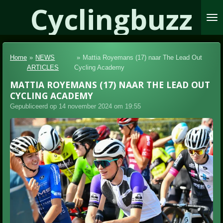
Cyclingbuzz
Ga
direct
naar
de
hoofdinhoud
Home
»
NEWS
»
Mattia Royemans (17) naar The Lead Out
ARTICLES
Cycling Academy
MATTIA ROYEMANS (17) NAAR THE LEAD OUT
CYCLING ACADEMY
Gepubliceerd op 14 november 2024 om 19:55