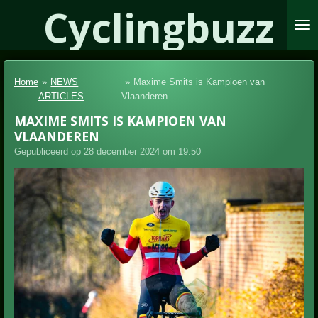
Cyclingbuzz
Ga
direct
naar
de
hoofdinhoud
Home
»
NEWS
»
Maxime Smits is Kampioen van
ARTICLES
Vlaanderen
MAXIME SMITS IS KAMPIOEN VAN
VLAANDEREN
Gepubliceerd op 28 december 2024 om 19:50