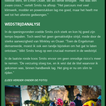
tweede werd, en Emiel Osaer, die als derde eindigde. "Het was een
zware cross," vertelt Smits na afloop. "Het parcours met veel
klimwerk, modder en powerstukken lag me goed, maar het heeft me
wel tot het uiterste gedwongen."
WEDSTRIJDANALYSE
In de openingsronden voelde Smits zich sterk en kon hij goed zijn
tempo bepalen. Toch werd het geen gemakkelijke strijd, mede door de
sterke aanwezigheid van Winkley en Osaer. “Toen de Engelsman
demarreerde, moest ik ook een tandje bijsteken om het gat te laten
ontstaan,” blikt Smits terug op een cruciaal moment in de wedstrijd.
In de laatste ronde koos Smits ervoor om geen onnodige risico’s meer
te nemen. “De verzuring sloeg toe, en ik wist dat de titel waarvoor ik
gekomen was, binnen handbereik lag. Het ging er nu om slim te
rijden.”
(LEES VERDER ONDER DE FOTO)