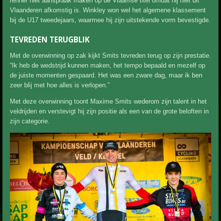
renner niet aanspraak maken op de Vlaamse titel omdat hij niet uit
Vlaanderen afkomstig is. Winkley won wel het algemene klassement
bij de U17 tweedejaars, waarmee hij zijn uitstekende vorm bevestigde.
TEVREDEN TERUGBLIK
Met de overwinning op zak kijkt Smits tevreden terug op zijn prestatie.
“Ik heb de wedstrijd kunnen maken, het tempo bepaald en mezelf op
de juiste momenten gespaard. Het was een zware dag, maar ik ben
zeer blij met hoe alles is verlopen.”
Met deze overwinning toont Maxime Smits wederom zijn talent in het
veldrijden en verstevigt hij zijn positie als een van de grote beloften in
zijn categorie.