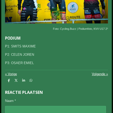
Foto: Cycling.Buzz | Podiumfoto, KVV U17 2³
PODIUM
P1: SMITS MAXIME
P2: CELEN JOREN
P3: OSAER EMIEL
«
Vorige
Volgende
»
D
D
S
D
e
e
h
e
l
e
a
l
REACTIE PLAATSEN
e
l
r
e
n
e
n
Naam *