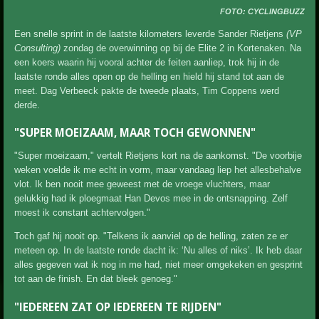
FOTO: CYCLINGBUZZ
Een snelle sprint in de laatste kilometers leverde Sander Rietjens
(VP
Consulting)
zondag de overwinning op bij de Elite 2 in Kortenaken. Na
een koers waarin hij vooral achter de feiten aanliep, trok hij in de
laatste ronde alles open op de helling en hield hij stand tot aan de
meet. Dag Verbeeck pakte de tweede plaats, Tim Coppens werd
derde.
"SUPER MOEIZAAM, MAAR TOCH GEWONNEN"
"Super moeizaam," vertelt Rietjens kort na de aankomst. "De voorbije
weken voelde ik me echt in vorm, maar vandaag liep het allesbehalve
vlot. Ik ben nooit mee geweest met de vroege vluchters, maar
gelukkig had ik ploegmaat Han Devos mee in de ontsnapping. Zelf
moest ik constant achtervolgen."
Toch gaf hij nooit op. "Telkens ik aanviel op de helling, zaten ze er
meteen op. In de laatste ronde dacht ik: ‘Nu alles of niks’. Ik heb daar
alles gegeven wat ik nog in me had, niet meer omgekeken en gesprint
tot aan de finish. En dat bleek genoeg."
"IEDEREEN ZAT OP IEDEREEN TE RIJDEN"