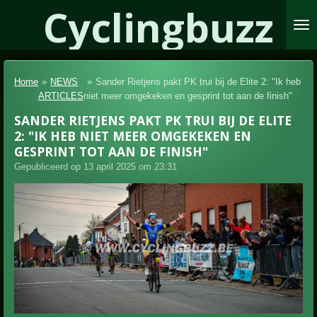
Cyclingbuzz
Ga
direct
naar
de
hoofdinhoud
Home
»
NEWS
»
Sander Rietjens pakt PK trui bij de Elite 2: "Ik heb
ARTICLES
niet meer omgekeken en gesprint tot aan de finish"
SANDER RIETJENS PAKT PK TRUI BIJ DE ELITE
2: "IK HEB NIET MEER OMGEKEKEN EN
GESPRINT TOT AAN DE FINISH"
Gepubliceerd op 13 april 2025 om 23:31