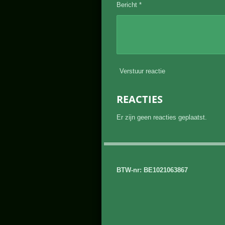
Bericht *
Verstuur reactie
REACTIES
Er zijn geen reacties geplaatst.
BTW-nr: BE1021063867