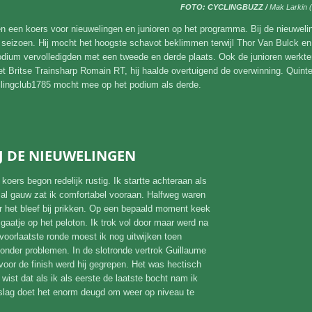
FOTO: CYCLINGBUZZ /
Mak Larkin 
en een koers voor nieuwelingen en junioren op het programma. Bij de nieuwel
 seizoen. Hij mocht het hoogste schavot beklimmen terwijl Thor Van Bulck en 
dium vervolledigden met een tweede en derde plaats. Ook de junioren werkten
et Britse Trainsharp Romain RT, hij haalde overtuigend de overwinning. Qu
clingclub1785 mocht mee op het podium als derde.
IJ DE NIEUWELINGEN
 koers begon redelijk rustig. Ik startte achteraan als
 al gauw zat ik comfortabel vooraan. Halfweg waren
 het bleef bij prikken. Op een bepaald moment keek
 gaatje op het peloton. Ik trok vol door maar werd na
voorlaatste ronde moest ik nog uitwijken toen
zonder problemen. In de slotronde vertrok Guillaume
voor de finish werd hij gegrepen. Het was hectisch
wist dat als ik als eerste de laatste bocht nam ik
slag doet het enorm deugd om weer op niveau te