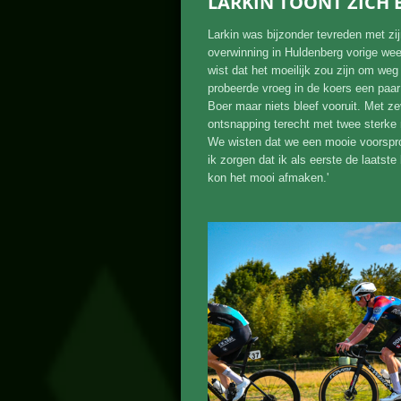
LARKIN TOONT ZICH B
Larkin was bijzonder tevreden met zij
overwinning in Huldenberg vorige wee
wist dat het moeilijk zou zijn om weg
probeerde vroeg in de koers een paa
Boer maar niets bleef vooruit. Met z
ontsnapping terecht met twee sterke 
We wisten dat we een mooie voorspro
ik zorgen dat ik als eerste de laatste 
kon het mooi afmaken.'