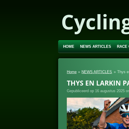
Ga
Cyclin
direct
naar
de
hoofdinhoud
HOME
NEWS ARTICLES
RACE
Home
»
NEWS ARTICLES
»
Thys e
THYS EN LARKIN P
Gepubliceerd op 16 augustus 2025 o