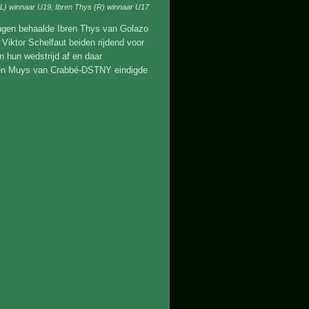
(L) winnaar U19, Ibren Thys (R) winnaar U17
ingen behaalde Ibren Thys van Golazo
Viktor Schelfaut beiden rijdend voor
 hun wedstrijd af en daar
inten Muys van Crabbé-DSTNY eindigde