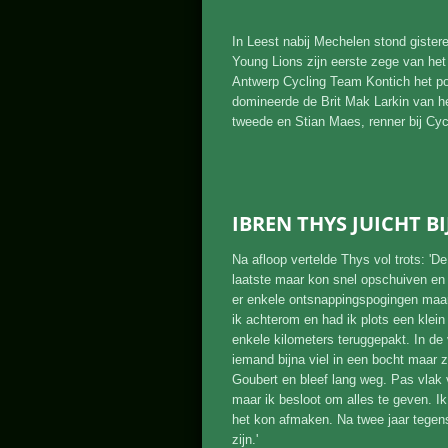
In Leest nabij Mechelen stond gister
Young Lions zijn eerste zege van het
Antwerp Cycling Team Kontich het po
domineerde de Brit Mak Larkin van h
tweede en Stian Maes, renner bij Cy
IBREN THYS JUICHT B
Na afloop vertelde Thys vol trots: 'De
laatste maar kon snel opschuiven en
er enkele ontsnappingspogingen maar
ik achterom en had ik plots een klein
enkele kilometers teruggepakt. In de 
iemand bijna viel in een bocht maar 
Goubert en bleef lang weg. Pas vlak 
maar ik besloot om alles te geven. Ik 
het kon afmaken. Na twee jaar tegen
zijn.'