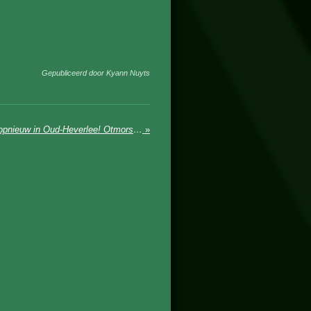
Gepubliceerd door Kyann Nuyts
Senne Moortgat wint na 6 jaar opnieuw in Oud-Heverlee! Otmorskyi & Vermaelen vervolledigde het podium
»