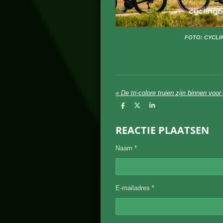
FOTO: CYCLI
«
De tri-colore truien zijn binnen voo
D
D
S
e
e
h
l
e
a
REACTIE PLAATSEN
e
l
r
n
e
Naam *
E-mailadres *