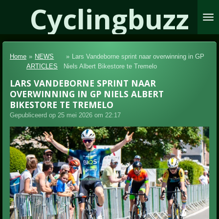
Cyclingbuzz
Ga
direct
naar
de
hoofdinhoud
Home
»
NEWS
»
Lars Vandeborne sprint naar overwinning in GP
ARTICLES
Niels Albert Bikestore te Tremelo
LARS VANDEBORNE SPRINT NAAR
OVERWINNING IN GP NIELS ALBERT
BIKESTORE TE TREMELO
Gepubliceerd op 25 mei 2026 om 22:17