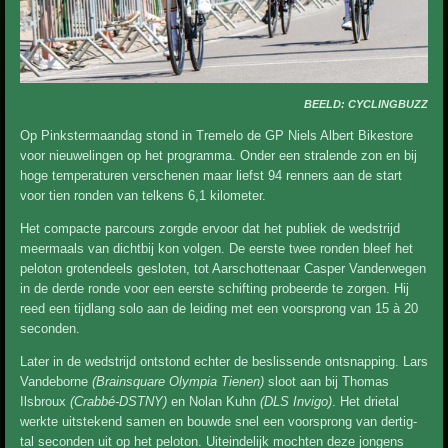
BEELD: CYCLINGBUZZ
Op Pinkstermaandag stond in Tremelo de GP Niels Albert Bikestore
voor nieuwelingen op het programma. Onder een stralende zon en bij
hoge temperaturen verschenen maar liefst 94 renners aan de start
voor tien ronden van telkens 6,1 kilometer.
Het compacte parcours zorgde ervoor dat het publiek de wedstrijd
meermaals van dichtbij kon volgen. De eerste twee ronden bleef het
peloton grotendeels gesloten, tot Aarschottenaar Casper Vanderwegen
in de derde ronde voor een eerste schifting probeerde te zorgen. Hij
reed een tijdlang solo aan de leiding met een voorsprong van 15 à 20
seconden.
Later in de wedstrijd ontstond echter de beslissende ontsnapping. Lars
Vandeborne
(Brainsquare Olympia Tienen)
sloot aan bij Thomas
Ilsbroux
(Crabbé-DSTNY)
en Nolan Kuhn
(DLS Invigo)
. Het drietal
werkte uitstekend samen en bouwde snel een voorsprong van dertig-
tal seconden uit op het peloton. Uiteindelijk mochten deze jongens