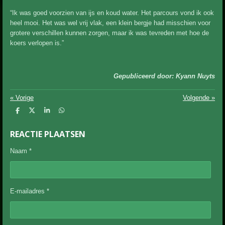
“Ik was goed voorzien van ijs en koud water. Het parcours vond ik ook
heel mooi. Het was wel vrij vlak, een klein bergje had misschien voor
grotere verschillen kunnen zorgen, maar ik was tevreden met hoe de
koers verlopen is.”
Gepubliceerd door: Kyann Nuyts
«
Vorige
Volgende
»
D
D
S
D
e
e
h
e
l
e
a
l
REACTIE PLAATSEN
e
l
r
e
n
e
n
Naam *
E-mailadres *